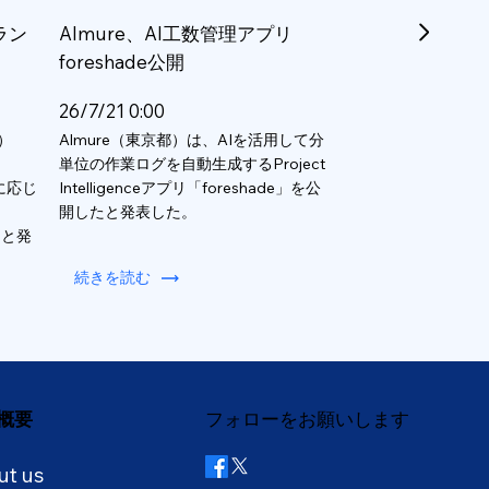
ラン
Almure、AI工数管理アプリ
foreshade公開
26/7/21 0:00
）
Almure（東京都）は、AIを活用して分
単位の作業ログを自動生成するProject
数に応じ
Intelligenceアプリ「foreshade」を公
開したと発表した。
ると発
続きを読む
概要
フォローをお願いします
ut us