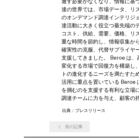
通す必要がなくなり、情報に基
達の世界では、市場データ、リス
のオンデマンド調達インテリジェンス 
達活動に大きく役立つ最先端のデ
コスト、供給、需要、価格、リス
重な時間を節約し、情報収集から戦
確実性の克服、代替サプライヤー
支援してきました。 Beroe
変化する市場で回復力を構築し、
トの進化するニーズを満たすため
活用に重点を置いている Bero
を掴むのを支援する有利な立場に
調達チームに力を与え、顧客の
出典：プレスリリース
前の記事