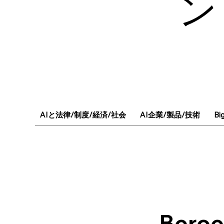
ン
AIと法律/制度/経済/社会
AI企業/製品/技術
Bi
Bero