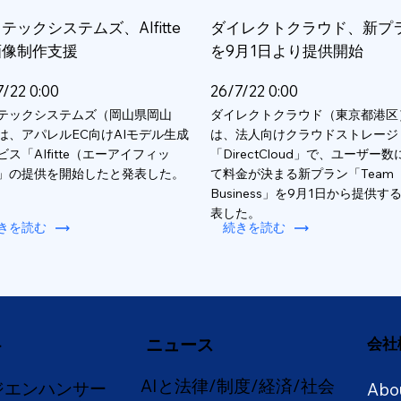
テックシステムズ、AIfitte
ダイレクトクラウド、新プ
画像制作支援
を9月1日より提供開始
7/22 0:00
26/7/22 0:00
テックシステムズ（岡山県岡山
ダイレクトクラウド（東京都港区
は、アパレルEC向けAIモデル生成
は、法人向けクラウドストレージ
ビス「AIfitte（エーアイフィッ
「DirectCloud」で、ユーザー
」の提供を開始したと発表した。
て料金が決まる新プラン「Team
Business」を9月1日から提供す
表した。
きを読む
続きを読む
ニュース
会社
ー
AIと法律/制度/経済/社会
ジエンハンサー
Abo