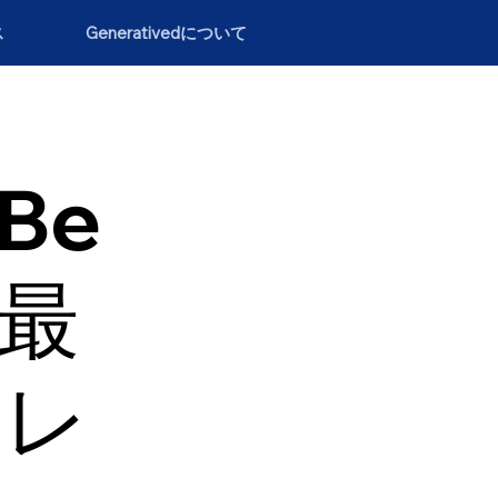
ス
Generativedについて
（Be
の最
トレ