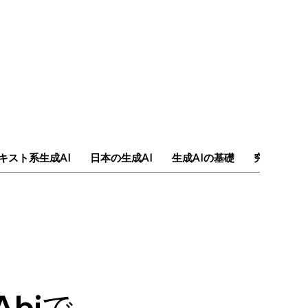
キスト系生成AI
日本の生成AI
生成AIの基礎
究極のAI
Abiで