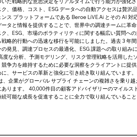
づいた戦略的な意思決定をリアルタイムで行う能力が強化さ
ク、価格、コスト、ESG データへの自動アクセスは贅沢品で
プラットフォームである Beroe LiVE.Ai とその AI 
ータと情報を提供することで、世界中の調達チームに革命をも
ク、ESG、市場のボラティリティに関する幅広い質問へ
略的行動への迅速な移行を可能にしました。過去 3 年間に
の発見、調達プロセスの最適化、ESG 課題への取り組み
 は、高度な分析、予測モデリング、リスク管理戦略を活用し
競争力を維持するために必要な洞察をクライアントに提供しま
に、サービスの革新と強化に引き続き取り組んでいます。デ
e は、企業がグローバル サプライ チェーンの複雑さを乗
あります。 40,000件目の顧客アドバイザリーのマイル
持続可能な成長を促進することに全力で取り組んでいること