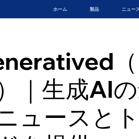
ホーム
製品
ニュー
neratived
a）｜生成AI
ニュースと