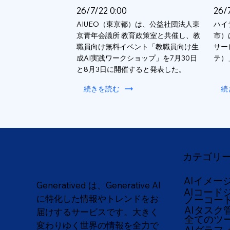
26/7/22 0:00
26/
AIUEO（東京都）は、公益社団法人東
ハイ
京青年会議所 教育政策室と共催し、教
市）
職員向け無料イベント「教職員向け生
サー
成AI実践ワークショップ」を7月30日
テ）
と8月3日に開催すると発表した。
続きを読む
続
カテゴリ
AIイメー
Generatived は、Generative AI
AIコード
に特化した情報やトレンドをお
ノーコー
AIタスク
届けするサービスです。大きく
全てのツ
変わりゆく世界の情報を全力で