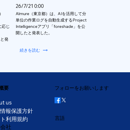
26/7/21 0:00
）
Almure（東京都）は、AIを活用して分
単位の作業ログを自動生成するProject
数に応じ
Intelligenceアプリ「foreshade」を公
開したと発表した。
ると発
続きを読む
概要
フォローをお願いします
ut us
人情報保護方針
言語
イト利用規約
営会社