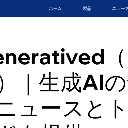
ホーム
製品
ニュー
neratived
a）｜生成AI
ニュースと