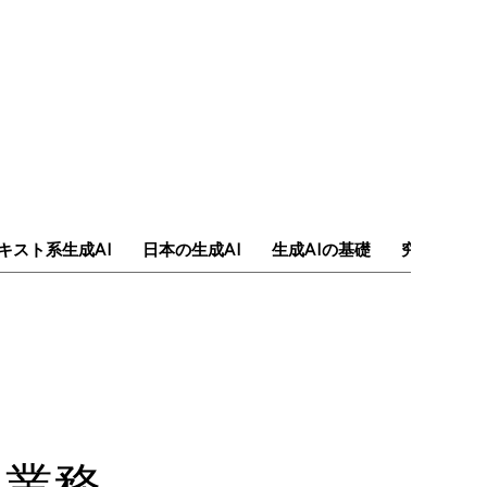
キスト系生成AI
日本の生成AI
生成AIの基礎
究極のAI
る業務