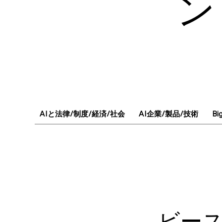
ン
AIと法律/制度/経済/社会
AI企業/製品/技術
Bi
ビース