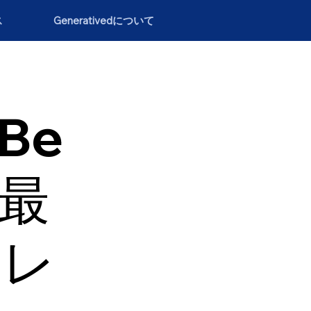
ス
Generativedについて
（Be
の最
トレ