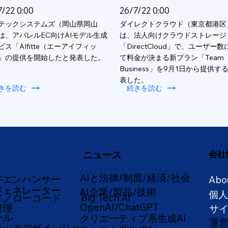
7/22 0:00
26/7/22 0:00
テックシステムズ（岡山県岡山
ダイレクトクラウド（東京都港区
は、アパレルEC向けAIモデル生成
は、法人向けクラウドストレージ
ビス「AIfitte（エーアイフィッ
「DirectCloud」で、ユーザー
」の提供を開始したと発表した。
て料金が決まる新プラン「Team
Business」を9月1日から提供す
表した。
きを読む
続きを読む
ニュース
会社
ー
AIと法律/制度/経済/社会
ジエンハンサー
Abo
ジェネレーター
AI企業/製品/技術
個
Big Tech AI
ド／ローコード
OpenAI/ChatGPT
管理
サ
ール
クリエーティブ系生成AI
運