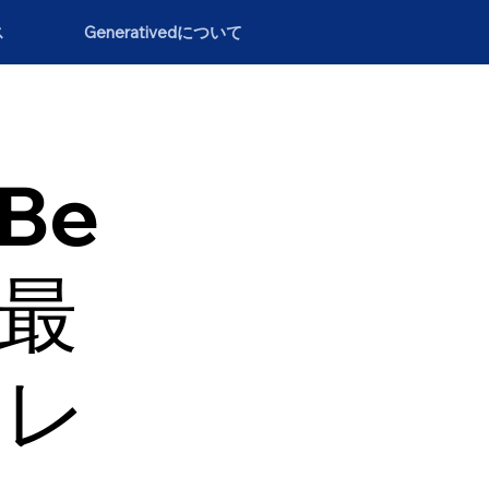
ス
Generativedについて
（Be
の最
トレ