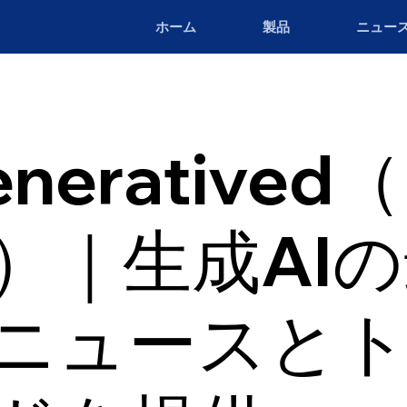
ホーム
製品
ニュー
neratived
a）｜生成AI
ニュースと