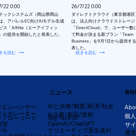
7/22 0:00
26/7/22 0:00
テックシステムズ（岡山県岡山
ダイレクトクラウド（東京都港区
は、アパレルEC向けAIモデル生成
は、法人向けクラウドストレージ
ビス「AIfitte（エーアイフィッ
「DirectCloud」で、ユーザー
」の提供を開始したと発表した。
て料金が決まる新プラン「Team
Business」を9月1日から提供す
表した。
きを読む
続きを読む
ニュース
会社
ー
AIと法律/制度/経済/社会
ジエンハンサー
Abo
ジェネレーター
AI企業/製品/技術
個
Big Tech AI
ド／ローコード
OpenAI/ChatGPT
管理
サ
ール
クリエーティブ系生成AI
運