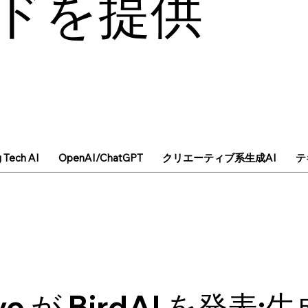
ドを提供
g Tech AI
OpenAI/ChatGPT
クリエーティブ系生成AI
テ
eye が BirdAI を発表: