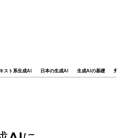
キスト系生成AI
日本の生成AI
生成AIの基礎
究極のAI
生成AIに