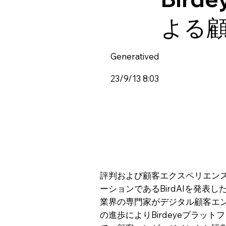
よる
Generatived
23/9/13 8:03
評判および顧客エクスペリエンス
ーションであるBirdAIを発表し
業界の専門家がデジタル顧客エンゲ
の進歩によりBirdeyeプラ