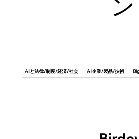
ン
AIと法律/制度/経済/社会
AI企業/製品/技術
Bi
Bird