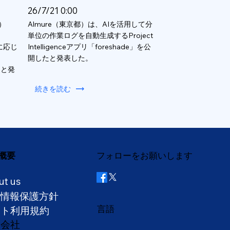
26/7/21 0:00
）
Almure（東京都）は、AIを活用して分
単位の作業ログを自動生成するProject
数に応じ
Intelligenceアプリ「foreshade」を公
開したと発表した。
ると発
続きを読む
概要
フォローをお願いします
ut us
人情報保護方針
言語
イト利用規約
営会社