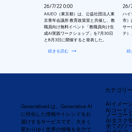
26/7/22 0:00
26/
AIUEO（東京都）は、公益社団法人東
ハイ
京青年会議所 教育政策室と共催し、教
市）
職員向け無料イベント「教職員向け生
サー
成AI実践ワークショップ」を7月30日
テ）
と8月3日に開催すると発表した。
続きを読む
続
カテゴリ
AIイメー
Generatived は、Generative AI
AIコード
に特化した情報やトレンドをお
ノーコー
AIタスク
届けするサービスです。大きく
全てのツ
変わりゆく世界の情報を全力で