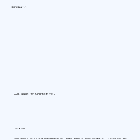
最新のニュース
AIUEO、教職員向け無料生成AI実践研修を開催へ
26/7/22 0:00
AIUEO（東京都）は、公益社団法人東京青年会議所 教育政策室と共催し、教職員向け無料イベント「教職員向け生成AI実践ワークショップ」を7月30日と8月3日