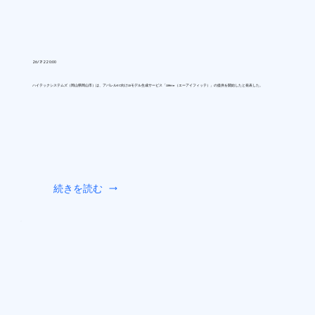
26/7/22 0:00
ハイテックシステムズ（岡山県岡山市）は、アパレルEC向けAIモデル生成サービス「AIfitte（エーアイフィッテ）」の提供を開始したと発表した。
続きを読む