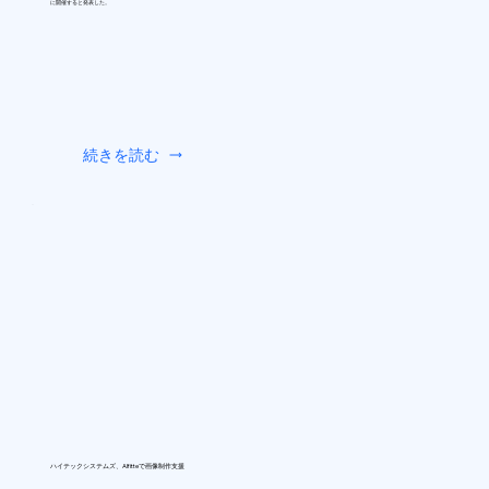
に開催すると発表した。
続きを読む
ハイテックシステムズ、AIfitteで画像制作支援