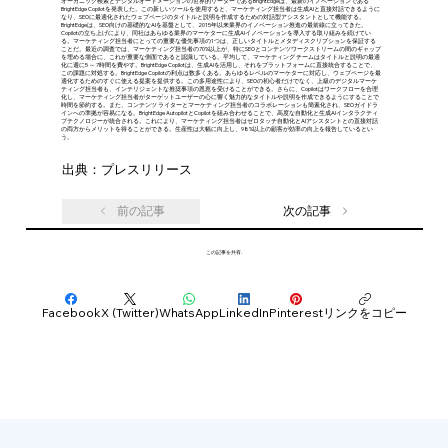
オーガニック検索とデジタルオートメーションの世界的リーダーであるBrightEdgeは、最新のイノベーションである
BrightEdge Copilotを発表した。この新しいツールを使用すると、マーケティング担当者は生成AIと直接対話できるように
なり、SEOに最適化されたウェブページのタイトルと説明を作成するための対話型アシスタントとして機能する。
BrightEdgeは、SEO向けの基礎的なAIを基盤として、2015年以来業界のイノベーション推進の最前線に立ってきた。
Copilotの立ち上げにより、同社はあらゆる業界のマーケターに生成AIイノベーションを導入する取り組みを続けてい
る。マーケティング担当者にとっての重要な優先事項の1つは、正しいタイトルとメタディスクリプションを保証する
ことだ。最近の調査では、マーケティング担当者の70%以上が、特にSEOとコンテンツワークストリームの間のギャップ
を埋める場合に、これが重要な側面であると認識している。平均して、マーケティング チームはタイトルと説明の最適
化に週に5 ～ 7時間を費やす。BrightEdge Copilotは、生成AIを活用し、それをプラットフォームに直接統合することで、
この課題に対処する。BrightEdge Copilotの利点は数多くある。あらゆるレベルのマーケターに対応し、ウェブページを最
適化するためのすぐに使える提案を提供する。この多用途性により、SEOの初心者だけでなく、上級のデジタルマーケ
ティング担当者も、インテリジェントな推奨事項の恩恵を受けることができる。さらに、Copilotはワークフローを合理
化し、マーケティング担当者がターゲットユーザーの心に響く魅力的なタイトルや説明を作成できるようにすることで
時間を節約する。また、コンテンツ ライターとマーケティング担当者のコラボレーションも簡素化され、SEOガイドラ
インへの準拠が容易になる。BrightEdge AutopilotとCopilotを組み合わせることで、高度な自動化と生成AIインタラクティ
ブテクノロジーが統合される。これにより、マーケティング担当者はゼロタッチ自動化とAIアシスタントとの直接対話
の両方からメリットを得ることができる。生産性は大幅に向上し、98%以上の顧客が効率の向上を報告しているとい
う。
出典：プレスリリース
前の記事
次の記事
この記事を共有:
Facebook
X (Twitter)
WhatsApp
LinkedIn
Pinterest
リンクをコピー