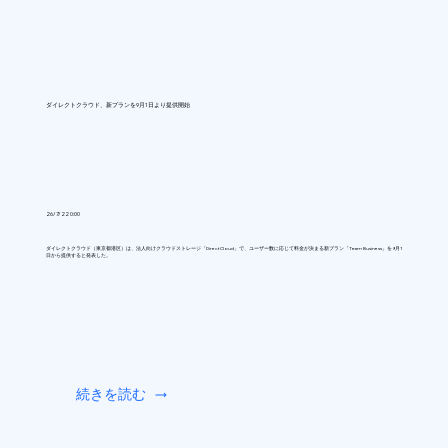
ダイレクトクラウド、新プランを9月1日より提供開始
26/7/22 0:00
ダイレクトクラウド（東京都港区）は、法人向けクラウドストレージ「DirectCloud」で、ユーザー数に応じて料金が決まる新プラン「Team Business」を9月1
日から提供すると発表した。
続きを読む