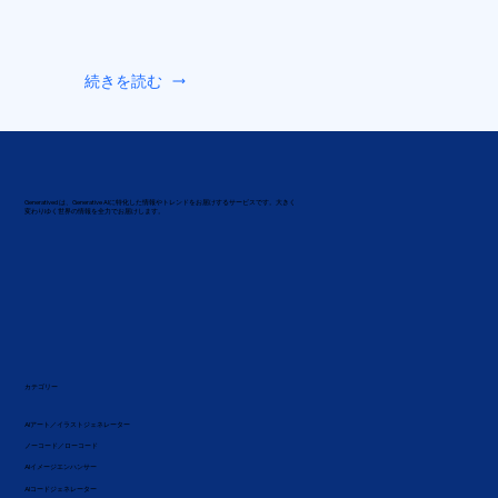
続きを読む
Generatived は、Generative AIに特化した情報やトレンドをお届けするサービスです。大きく
変わりゆく世界の情報を全力でお届けします。
カテゴリー
AIアート／イラストジェネレーター
ノーコード／ローコード
AIイメージエンハンサー
AIコードジェネレーター