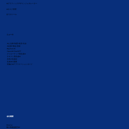
AIグラフィックデザインジェネレーター
AIタスク管理
全てのツール
ニュース
AIと法律/制度/経済/社会
AI企業/製品/技術
Big Tech AI
OpenAI/ChatGPT
クリエーティブ系生成AI
テキスト系生成AI
日本の生成AI
生成AIの基礎
究極のAIアプリケーションガイド
会社概要
About us
個人情報保護方針