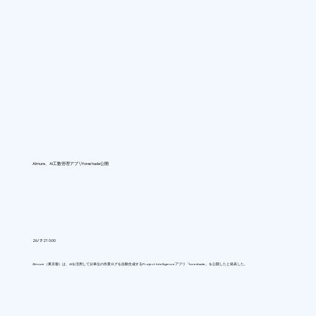
Almure、AI工数管理アプリforeshade公開
26/7/21 0:00
Almure（東京都）は、AIを活用して分単位の作業ログを自動生成するProject Intelligenceアプリ「foreshade」を公開したと発表した。