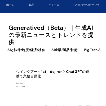
ホーム
製品
ニュース
Generativedについて
Generatived（Beta）｜生成AI
の最新ニュースとトレンドを提
供
AIと法律/制度/経済/社会
AI企業/製品/技術
Big Tech AI
ウイングアーク1st、dejirenとChatGPTの連
携で業務自動化
Generatived
23/8/23 10:50