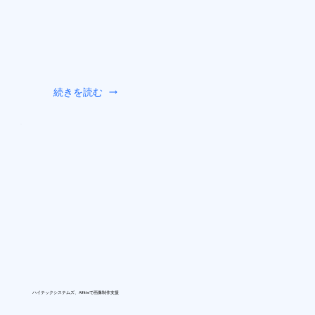
続きを読む
ハイテックシステムズ、AIfitteで画像制作支援