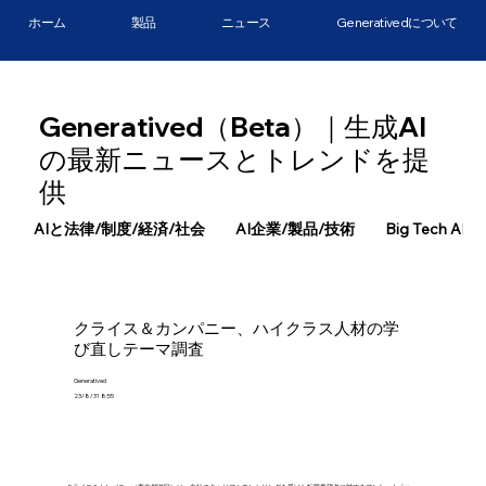
ホーム
製品
ニュース
Generativedについて
Generatived（Beta）｜生成AI
の最新ニュースとトレンドを提
供
AIと法律/制度/経済/社会
AI企業/製品/技術
Big Tech AI
クライス＆カンパニー、ハイクラス人材の学
び直しテーマ調査
Generatived
23/8/31 8:55