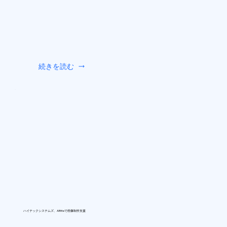
続きを読む
ハイテックシステムズ、AIfitteで画像制作支援