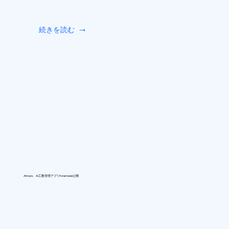
続きを読む
Almure、AI工数管理アプリforeshade公開