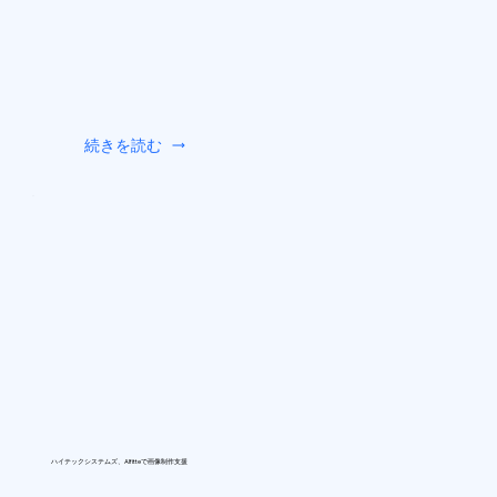
続きを読む
ハイテックシステムズ、AIfitteで画像制作支援