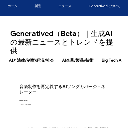
ホーム
製品
ニュース
Generativedについて
Generatived（Beta）｜生成AI
の最新ニュースとトレンドを提
供
AIと法律/制度/経済/社会
AI企業/製品/技術
Big Tech AI
音楽制作を再定義するAIソングカバージェネ
レーター
Generatived
23/8/25 10:33