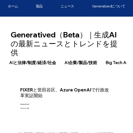
ホーム
製品
ニュース
Generativedについて
Generatived（Beta）｜生成AI
の最新ニュースとトレンドを提
供
AIと法律/制度/経済/社会
AI企業/製品/技術
Big Tech AI
FIXERと世田谷区、Azure OpenAIで行政改
革実証開始
Generatived
23/9/6 7:05