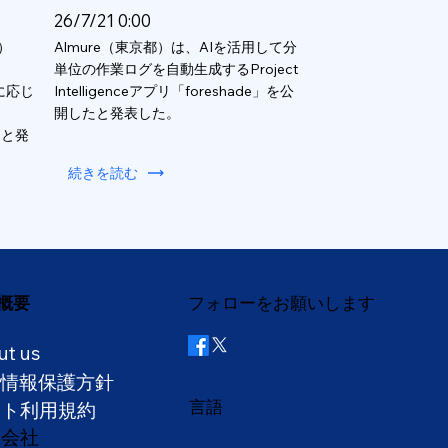
26/7/21 0:00
）
Almure（東京都）は、AIを活用して分
単位の作業ログを自動生成するProject
数に応じ
Intelligenceアプリ「foreshade」を公
開したと発表した。
ると発
続きを読む
概要
フォローをお願いします
ut us
人情報保護方針
言語
イト利用規約
営会社