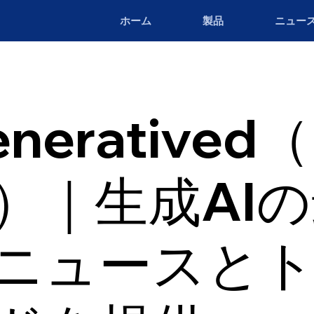
ホーム
製品
ニュー
neratived
a）｜生成AI
ニュースと