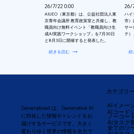
26/7/22 0:00
26/
AIUEO（東京都）は、公益社団法人東
ハイ
京青年会議所 教育政策室と共催し、教
市）
職員向け無料イベント「教職員向け生
サー
成AI実践ワークショップ」を7月30日
テ）
と8月3日に開催すると発表した。
続きを読む
続
カテゴリ
AIイメー
Generatived は、Generative AI
AIコード
に特化した情報やトレンドをお
ノーコー
AIタスク
届けするサービスです。大きく
全てのツ
変わりゆく世界の情報を全力で