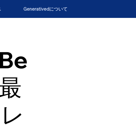
ス
Generativedについて
（Be
の最
トレ