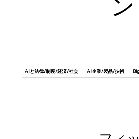
ン
AIと法律/制度/経済/社会
AI企業/製品/技術
Bi
フィッ