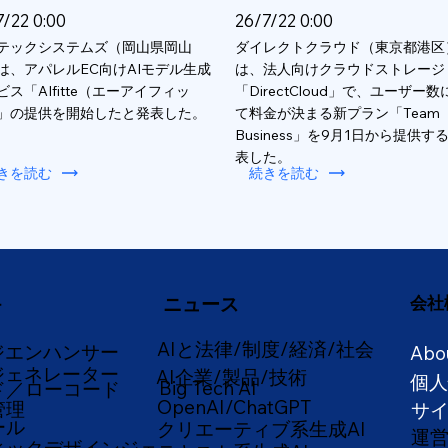
7/22 0:00
26/7/22 0:00
テックシステムズ（岡山県岡山
ダイレクトクラウド（東京都港区
は、アパレルEC向けAIモデル生成
は、法人向けクラウドストレージ
ビス「AIfitte（エーアイフィッ
「DirectCloud」で、ユーザー
」の提供を開始したと発表した。
て料金が決まる新プラン「Team
Business」を9月1日から提供す
表した。
きを読む
続きを読む
ニュース
会社
ー
AIと法律/制度/経済/社会
ジエンハンサー
Abo
ジェネレーター
AI企業/製品/技術
個
Big Tech AI
ド／ローコード
OpenAI/ChatGPT
管理
サ
ール
クリエーティブ系生成AI
運