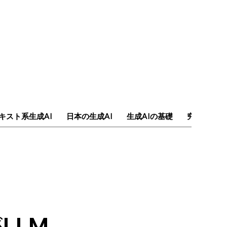
キスト系生成AI
日本の生成AI
生成AIの基礎
究極のAI
LLM