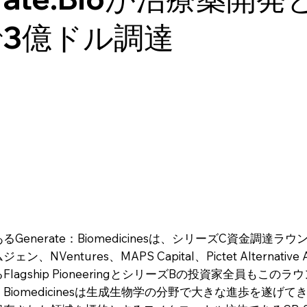
3億ドル調達
nerate：Biomedicinesは、シリーズC資金調達ラウ
entures、MAPS Capital、Pictet Alternativ
agship PioneeringとシリーズBの投資家全員もこのラ
：Biomedicinesは生成生物学の分野で大きな進歩を遂げてき