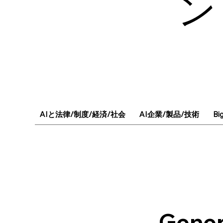
ン
AIと法律/制度/経済/社会
AI企業/製品/技術
Bi
Gen