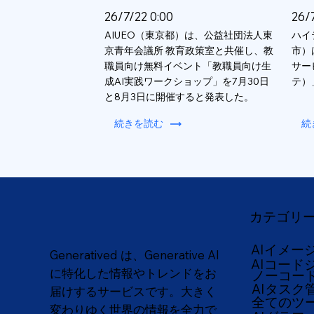
26/7/22 0:00
26/
AIUEO（東京都）は、公益社団法人東
ハイ
京青年会議所 教育政策室と共催し、教
市）
職員向け無料イベント「教職員向け生
サー
成AI実践ワークショップ」を7月30日
テ）
と8月3日に開催すると発表した。
続きを読む
続
カテゴリ
AIイメー
Generatived は、Generative AI
AIコード
に特化した情報やトレンドをお
ノーコー
AIタスク
届けするサービスです。大きく
全てのツ
変わりゆく世界の情報を全力で