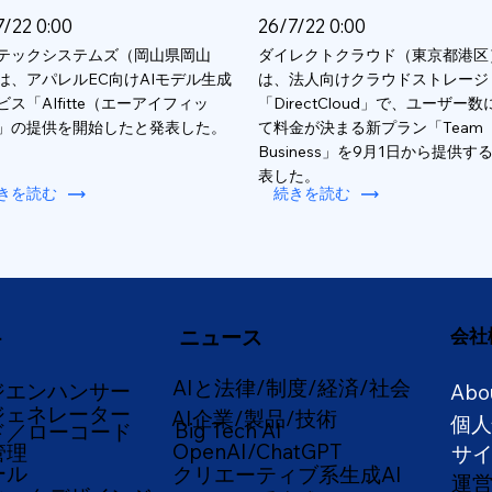
7/22 0:00
26/7/22 0:00
テックシステムズ（岡山県岡山
ダイレクトクラウド（東京都港区
は、アパレルEC向けAIモデル生成
は、法人向けクラウドストレージ
ビス「AIfitte（エーアイフィッ
「DirectCloud」で、ユーザー
」の提供を開始したと発表した。
て料金が決まる新プラン「Team
Business」を9月1日から提供す
表した。
きを読む
続きを読む
ニュース
会社
ー
AIと法律/制度/経済/社会
ジエンハンサー
Abo
ジェネレーター
AI企業/製品/技術
個
Big Tech AI
ド／ローコード
OpenAI/ChatGPT
管理
サ
ール
クリエーティブ系生成AI
運