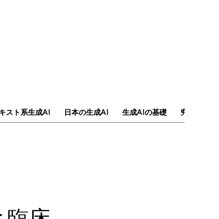
キスト系生成AI
日本の生成AI
生成AIの基礎
究極のAI
発と臨床