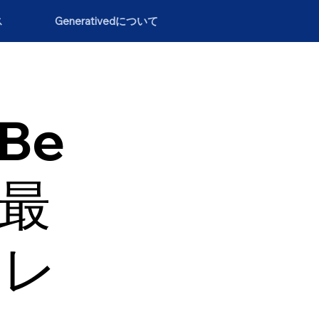
ス
Generativedについて
（Be
の最
トレ