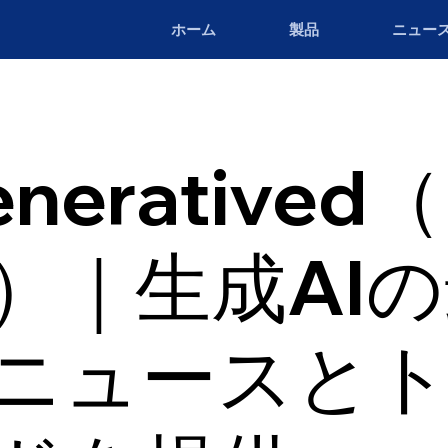
ホーム
製品
ニュー
neratived
a）｜生成AI
ニュースと