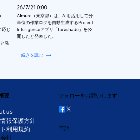
26/7/21 0:00
）
Almure（東京都）は、AIを活用して分
単位の作業ログを自動生成するProject
数に応じ
Intelligenceアプリ「foreshade」を公
開したと発表した。
ると発
続きを読む
概要
フォローをお願いします
ut us
人情報保護方針
言語
イト利用規約
営会社