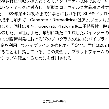
存された領域を標的とするモノクローナル抗体であるGB-0
のパンデミックに対応し、新型コロナウイルス変異種に対す
、2023年第4Q4初めまでに喘息における抗TSLPモノク
に加えて、Generate：Biomedicinesはアムジェ
。同社はまた、Generate Platformを二重特異性
拡張した。同社はまた、最初に新たに生成したバインダーの
び臨床開発における17のプログラムの強力なパイプラインを
ズCの資金を利用してパイプラインを強化する予定だ。同社は20
することを目指している。この資金は、プラットフォームの
ーシップを確立するためにも使用される。
この記事を共有: