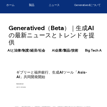
ホーム
製品
ニュース
Generativedについて
Generatived（Beta）｜生成AI
の最新ニュースとトレンドを提
供
AIと法律/制度/経済/社会
AI企業/製品/技術
Big Tech AI
ギブリーと福井銀行、生成AIツール「Asis-
AI」共同開発開始
Generatived
23/11/29 3:48