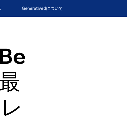
ス
Generativedについて
（Be
の最
トレ