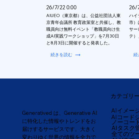
26/7/22 0:00
26/
AIUEO（東京都）は、公益社団法人東
ハイ
京青年会議所 教育政策室と共催し、教
市）
職員向け無料イベント「教職員向け生
サー
成AI実践ワークショップ」を7月30日
テ）
と8月3日に開催すると発表した。
続きを読む
続
カテゴリ
AIイメー
Generatived は、Generative AI
AIコード
に特化した情報やトレンドをお
ノーコー
AIタスク
届けするサービスです。大きく
全てのツ
変わりゆく世界の情報を全力で