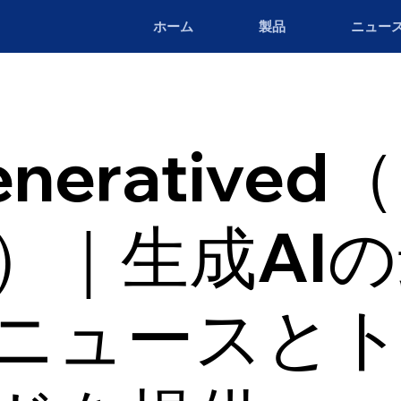
ホーム
製品
ニュー
neratived
a）｜生成AI
ニュースと