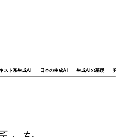
キスト系生成AI
日本の生成AI
生成AIの基礎
究極のAI
匠」を