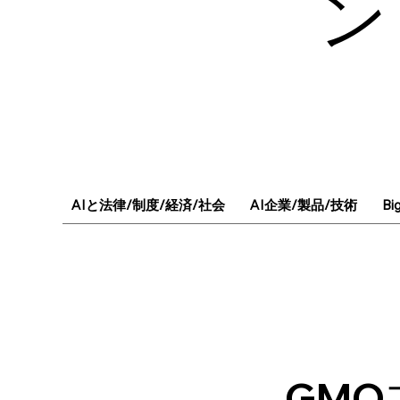
ン
AIと法律/制度/経済/社会
AI企業/製品/技術
Bi
GMO