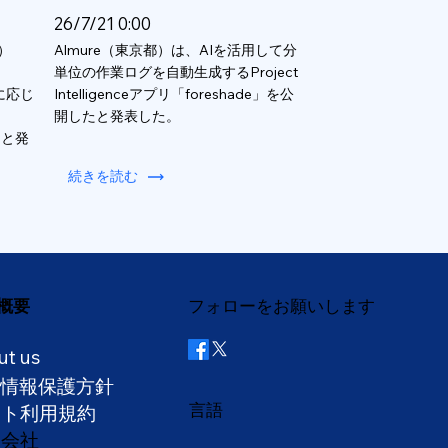
26/7/21 0:00
）
Almure（東京都）は、AIを活用して分
単位の作業ログを自動生成するProject
数に応じ
Intelligenceアプリ「foreshade」を公
開したと発表した。
ると発
続きを読む
概要
フォローをお願いします
ut us
人情報保護方針
言語
イト利用規約
営会社