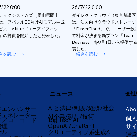
7/22 0:00
26/7/22 0:00
テックシステムズ（岡山県岡山
ダイレクトクラウド（東京都港区
は、アパレルEC向けAIモデル生成
は、法人向けクラウドストレージ
ビス「AIfitte（エーアイフィッ
「DirectCloud」で、ユーザー
」の提供を開始したと発表した。
て料金が決まる新プラン「Team
Business」を9月1日から提供す
表した。
きを読む
続きを読む
ニュース
会社
ー
AIと法律/制度/経済/社会
ジエンハンサー
Abo
ジェネレーター
AI企業/製品/技術
個
Big Tech AI
ド／ローコード
OpenAI/ChatGPT
管理
サ
ール
クリエーティブ系生成AI
運