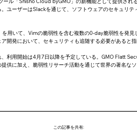
ール「Shisho Cloud byGMO」の新機能として提供され
ユーザーはSlackを通じて、ソフトウェアのセキュリティ
「Takumi」を用いて、Vimの脆弱性を含む複数の0-day脆弱性
ェア開発において、セキュリティも追随する必要があると指
用開始は4月7日以降を予定している。GMO Flatt Sec
の提供に加え、脆弱性リサーチ活動を通じて世界の著名なソ
この記事を共有: