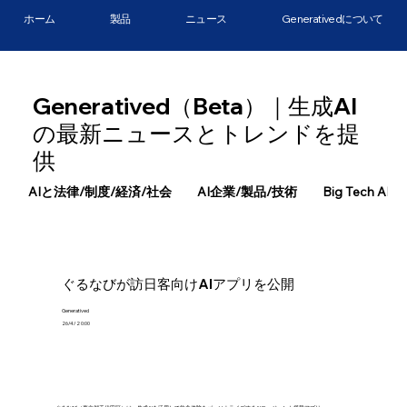
ホーム
製品
ニュース
Generativedについて
Generatived（Beta）｜生成AI
の最新ニュースとトレンドを提
供
AIと法律/制度/経済/社会
AI企業/製品/技術
Big Tech AI
ぐるなびが訪日客向けAIアプリを公開
Generatived
26/4/2 0:00