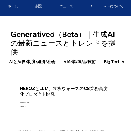
ホーム
製品
ニュース
Generativedについて
Generatived（Beta）｜生成AI
の最新ニュースとトレンドを提
供
AIと法律/制度/経済/社会
AI企業/製品/技術
Big Tech AI
HEROZとLLM、将棋ウォーズのCS業務高度
化プロダクト開発
Generatived
23/9/11 4:28