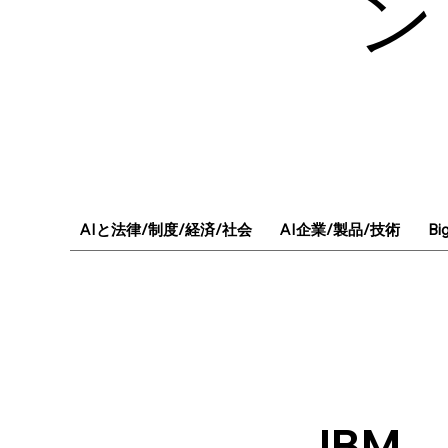
ン
AIと法律/制度/経済/社会
AI企業/製品/技術
Bi
IBM