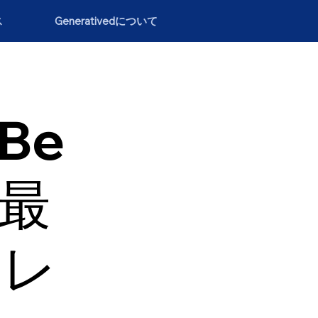
ス
Generativedについて
（Be
の最
トレ