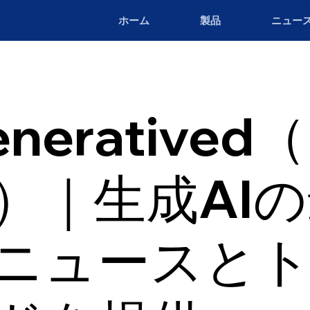
ホーム
製品
ニュー
neratived
a）｜生成AI
ニュースと