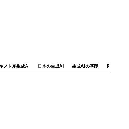
キスト系生成AI
日本の生成AI
生成AIの基礎
究極のAI