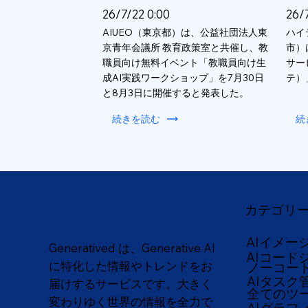
26/7/22 0:00
26/
AIUEO（東京都）は、公益社団法人東
ハイ
京青年会議所 教育政策室と共催し、教
市）
職員向け無料イベント「教職員向け生
サー
成AI実践ワークショップ」を7月30日
テ）
と8月3日に開催すると発表した。
続きを読む
続
カテゴリ
AIイメー
Generatived は、Generative AI
AIコード
に特化した情報やトレンドをお
ノーコー
AIタスク
届けするサービスです。大きく
全てのツ
変わりゆく世界の情報を全力で