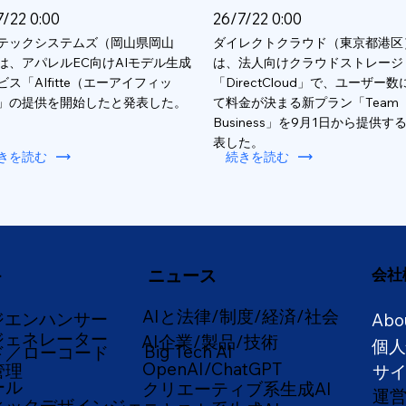
7/22 0:00
26/7/22 0:00
テックシステムズ（岡山県岡山
ダイレクトクラウド（東京都港区
は、アパレルEC向けAIモデル生成
は、法人向けクラウドストレージ
ビス「AIfitte（エーアイフィッ
「DirectCloud」で、ユーザー
」の提供を開始したと発表した。
て料金が決まる新プラン「Team
Business」を9月1日から提供す
表した。
きを読む
続きを読む
ニュース
会社
ー
AIと法律/制度/経済/社会
ジエンハンサー
Abo
ジェネレーター
AI企業/製品/技術
個
Big Tech AI
ド／ローコード
OpenAI/ChatGPT
管理
サ
ール
クリエーティブ系生成AI
運