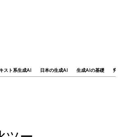
キスト系生成AI
日本の生成AI
生成AIの基礎
究極のAI
強化ツー