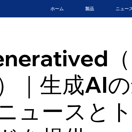
ホーム
製品
ニュー
neratived
a）｜生成AI
ニュースと