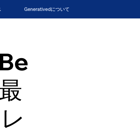
ス
Generativedについて
（Be
の最
トレ