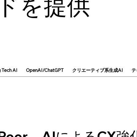
ドを提供
g Tech AI
OpenAI/ChatGPT
クリエーティブ系生成AI
テ
lePeer、AIによるCX