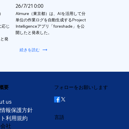
26/7/21 0:00
）
Almure（東京都）は、AIを活用して分
単位の作業ログを自動生成するProject
数に応じ
Intelligenceアプリ「foreshade」を公
開したと発表した。
ると発
続きを読む
概要
フォローをお願いします
ut us
人情報保護方針
言語
イト利用規約
営会社