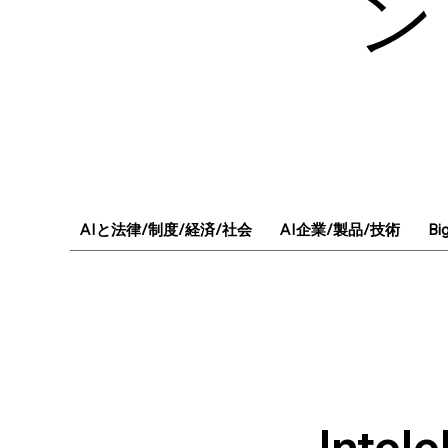
ン
AIと法律/制度/経済/社会
AI企業/製品/技術
Bi
Inte