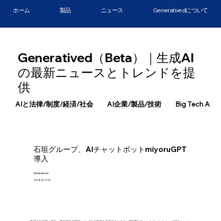
ホーム
製品
ニュース
Generativedについて
Generatived（Beta）｜生成AI
の最新ニュースとトレンドを提
供
AIと法律/制度/経済/社会
AI企業/製品/技術
Big Tech AI
石垣グループ、AIチャットボットmiyoruGPT
導入
Generatived
23/8/4 11:10