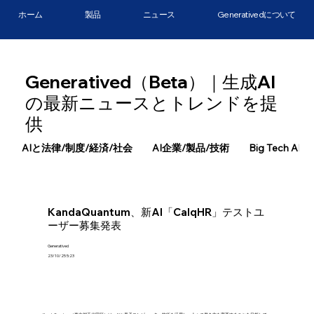
ホーム
製品
ニュース
Generativedについて
Generatived（Beta）｜生成AI
の最新ニュースとトレンドを提
供
AIと法律/制度/経済/社会
AI企業/製品/技術
Big Tech AI
KandaQuantum、新AI「CalqHR」テストユ
ーザー募集発表
Generatived
23/10/25 5:23