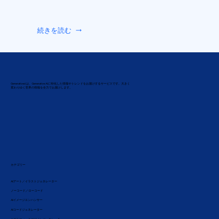
続きを読む
Generatived は、Generative AIに特化した情報やトレンドをお届けするサービスです。大きく
変わりゆく世界の情報を全力でお届けします。
カテゴリー
AIアート／イラストジェネレーター
ノーコード／ローコード
AIイメージエンハンサー
AIコードジェネレーター