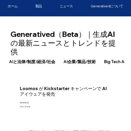
ホーム
製品
ニュース
Generativedについて
Generatived（Beta）｜生成AI
の最新ニュースとトレンドを提
供
AIと法律/制度/経済/社会
AI企業/製品/技術
Big Tech AI
Loomos が Kickstarter キャンペーンで AI
アイウェアを発売
Generatived
25/1/29 4:30