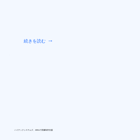
続きを読む
ハイテックシステムズ、AIfitteで画像制作支援