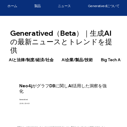
ホーム
製品
ニュース
Generativedについて
Generatived（Beta）｜生成AI
の最新ニュースとトレンドを提
供
AIと法律/制度/経済/社会
AI企業/製品/技術
Big Tech AI
Neo4jがグラフDBに関しAI活用した洞察を強
化
Generatived
23/8/25 4:31