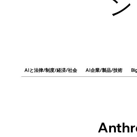
ン
AIと法律/制度/経済/社会
AI企業/製品/技術
Bi
Ant