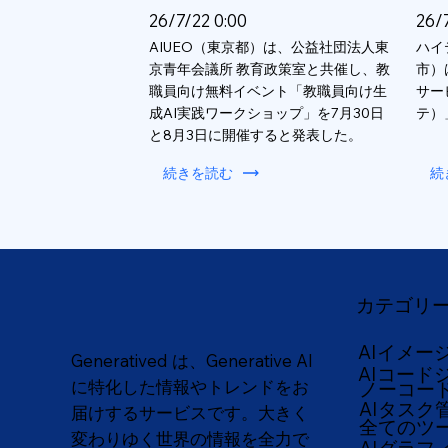
26/7/22 0:00
26/
AIUEO（東京都）は、公益社団法人東
ハイ
京青年会議所 教育政策室と共催し、教
市）
職員向け無料イベント「教職員向け生
サー
成AI実践ワークショップ」を7月30日
テ）
と8月3日に開催すると発表した。
続きを読む
続
カテゴリ
AIイメー
Generatived は、Generative AI
AIコード
に特化した情報やトレンドをお
ノーコー
AIタスク
届けするサービスです。大きく
全てのツ
変わりゆく世界の情報を全力で