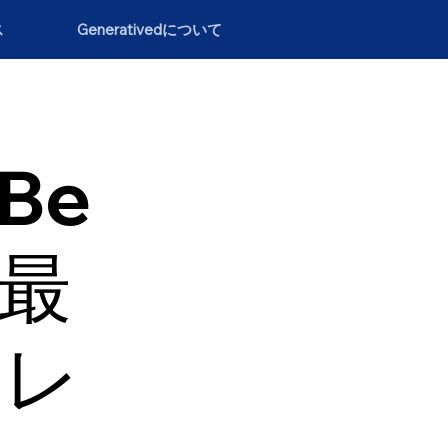
ス
Generativedについて
（Be
の最
トレ