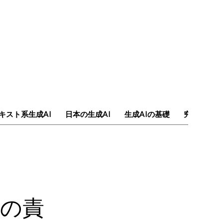
キスト系生成AI
日本の生成AI
生成AIの基礎
究極のAI
けの責