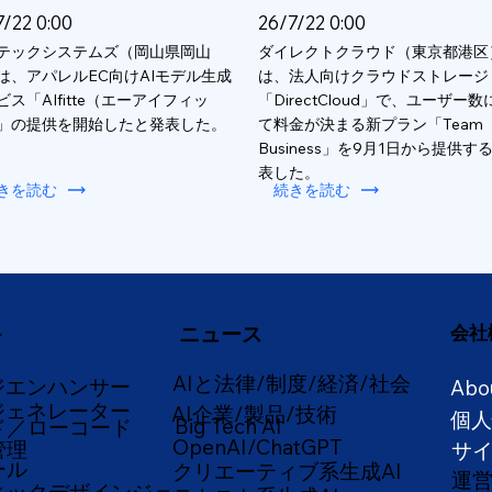
7/22 0:00
26/7/22 0:00
テックシステムズ（岡山県岡山
ダイレクトクラウド（東京都港区
は、アパレルEC向けAIモデル生成
は、法人向けクラウドストレージ
ビス「AIfitte（エーアイフィッ
「DirectCloud」で、ユーザー
」の提供を開始したと発表した。
て料金が決まる新プラン「Team
Business」を9月1日から提供す
表した。
きを読む
続きを読む
ニュース
会社
ー
AIと法律/制度/経済/社会
ジエンハンサー
Abo
ジェネレーター
AI企業/製品/技術
個
Big Tech AI
ド／ローコード
OpenAI/ChatGPT
管理
サ
ール
クリエーティブ系生成AI
運