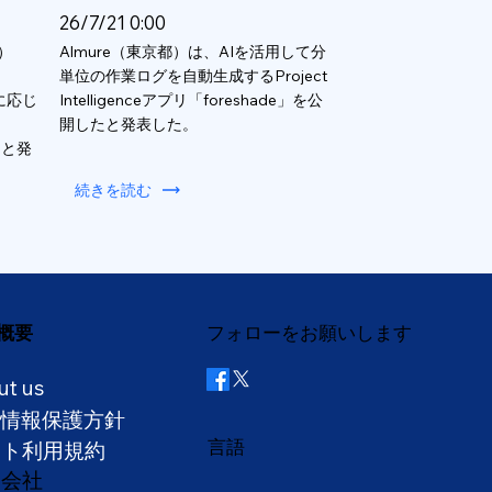
26/7/21 0:00
）
Almure（東京都）は、AIを活用して分
単位の作業ログを自動生成するProject
数に応じ
Intelligenceアプリ「foreshade」を公
開したと発表した。
ると発
続きを読む
概要
フォローをお願いします
ut us
人情報保護方針
言語
イト利用規約
営会社