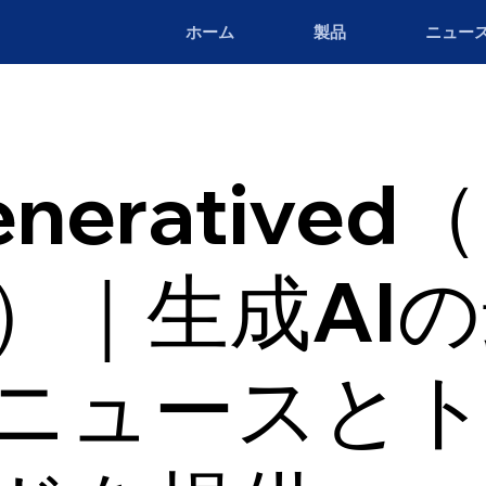
ホーム
製品
ニュー
neratived
a）｜生成AI
ニュースと