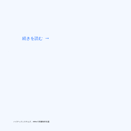
続きを読む
ハイテックシステムズ、AIfitteで画像制作支援