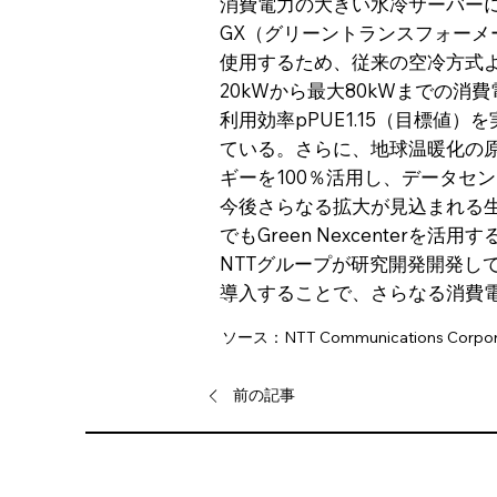
消費電力の大きい水冷サーバー
GX（グリーントランスフォー
使用するため、従来の空冷方式より
20kWから最大80kWまでの
利用効率pPUE1.15（目標
ている。さらに、地球温暖化の
ギーを100％活用し、データセ
今後さらなる拡大が見込まれる
でもGreen Nexcente
NTTグループが研究開発開発しているIOWN A
導入することで、さらなる消費電
ソース：NTT Communications Corpor
前の記事