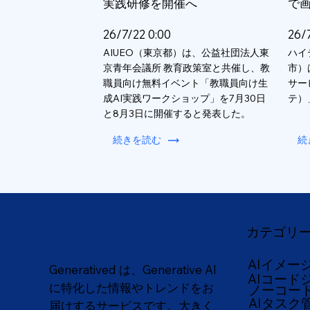
実践研修を開催へ
で
26/7/22 0:00
26/
AIUEO（東京都）は、公益社団法人東
ハイ
京青年会議所 教育政策室と共催し、教
市）
職員向け無料イベント「教職員向け生
サー
成AI実践ワークショップ」を7月30日
テ）
と8月3日に開催すると発表した。
続きを読む
続
カテゴリ
AIイメー
Generatived は、Generative AI
AIコード
に特化した情報やトレンドをお
ノーコー
AIタスク
届けするサービスです。大きく