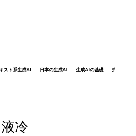
キスト系生成AI
日本の生成AI
生成AIの基礎
究極のAI
、液冷