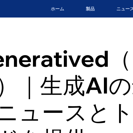
ホーム
製品
ニュー
neratived
a）｜生成AI
ニュースと