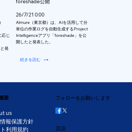
foreshade公開
26/7/21 0:00
）
Almure（東京都）は、AIを活用して分
単位の作業ログを自動生成するProject
数に応じ
Intelligenceアプリ「foreshade」を公
開したと発表した。
ると発
続きを読む
概要
フォローをお願いします
ut us
人情報保護方針
言語
イト利用規約