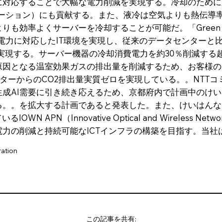
に対応することで大幅な電力削減を実現する。冷却のために
メーション）にも貢献する。また、液冷は空気よりも熱伝導
も効率よくサーバーを冷却することが可能だ。「Green Ne
消費電力に対応したIT環境を実現し、従来のデータセンター
値）を実現する。サーバー機器の冷却消費電力を約30％削減す
原因となる温室効果ガスの排出量を削減するため、お客様の
ンターからのCO2排出量実質ゼロを実現している。。NTT
生成AI需要に引き続き応えるため、京都府内で計画中のけ
rを活用する。。を拡大する計画であると発表した。また、けいは
PN（Innovative Optical and Wireless Network 
力の削減と持続可能なICTインフラの構築を目指す。当社
ation
この記事を共有: