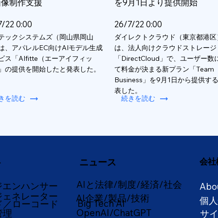
画像制作支援
を9月1日より提供開始
7/22 0:00
26/7/22 0:00
テックシステムズ（岡山県岡山
ダイレクトクラウド（東京都港区
は、アパレルEC向けAIモデル生成
は、法人向けクラウドストレージ
ビス「AIfitte（エーアイフィッ
「DirectCloud」で、ユーザー
」の提供を開始したと発表した。
て料金が決まる新プラン「Team
Business」を9月1日から提供す
表した。
きを読む
続きを読む
ニュース
会社
ー
AIと法律/制度/経済/社会
ジエンハンサー
Abo
ジェネレーター
AI企業/製品/技術
個
Big Tech AI
ド／ローコード
OpenAI/ChatGPT
管理
サ