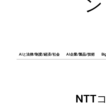
ン
AIと法律/制度/経済/社会
AI企業/製品/技術
Bi
NTT