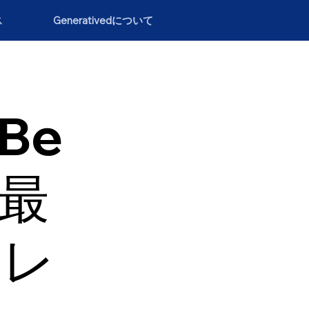
ス
Generativedについて
（Be
の最
トレ