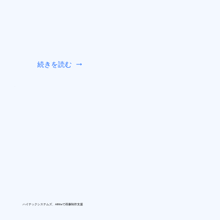
続きを読む
ハイテックシステムズ、AIfitteで画像制作支援