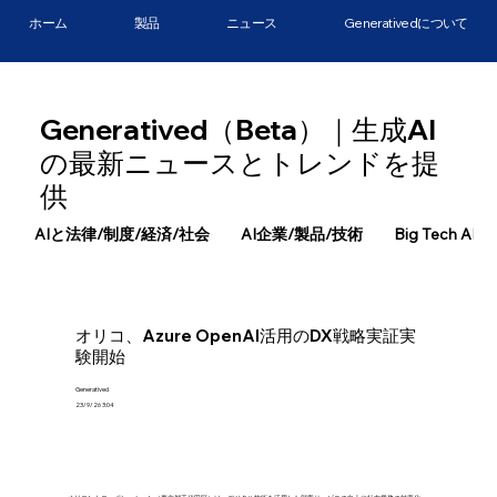
ホーム
製品
ニュース
Generativedについて
Generatived（Beta）｜生成AI
の最新ニュースとトレンドを提
供
AIと法律/制度/経済/社会
AI企業/製品/技術
Big Tech AI
オリコ、Azure OpenAI活用のDX戦略実証実
験開始
Generatived
23/9/26 3:04