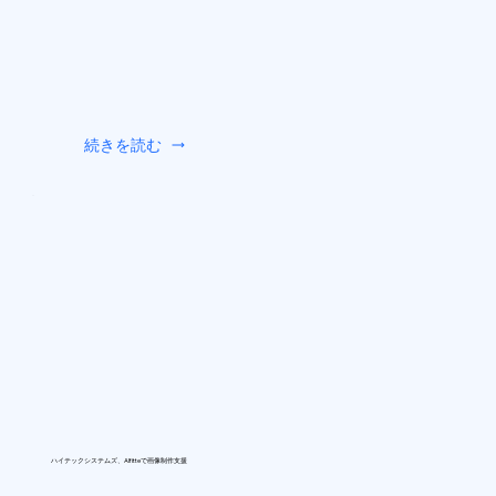
続きを読む
ハイテックシステムズ、AIfitteで画像制作支援