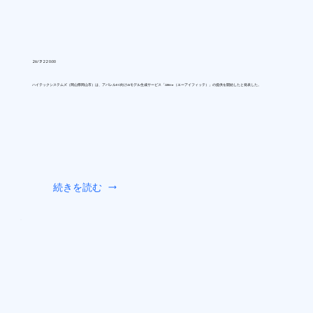
26/7/22 0:00
ハイテックシステムズ（岡山県岡山市）は、アパレルEC向けAIモデル生成サービス「AIfitte（エーアイフィッテ）」の提供を開始したと発表した。
続きを読む