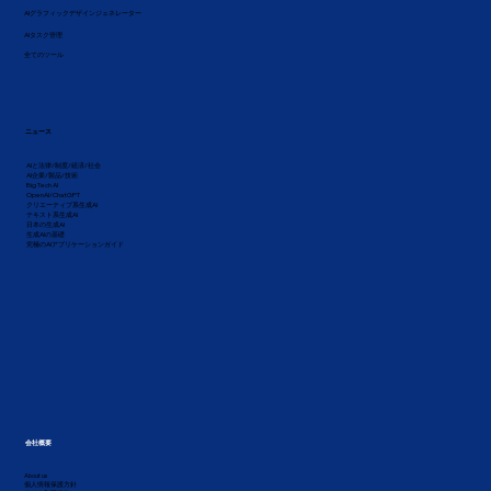
AIグラフィックデザインジェネレーター
AIタスク管理
全てのツール
ニュース
AIと法律/制度/経済/社会
AI企業/製品/技術
Big Tech AI
OpenAI/ChatGPT
クリエーティブ系生成AI
テキスト系生成AI
日本の生成AI
生成AIの基礎
究極のAIアプリケーションガイド
会社概要
About us
個人情報保護方針