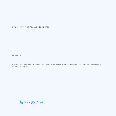
ダイレクトクラウド、新プランを9月1日より提供開始
26/7/22 0:00
ダイレクトクラウド（東京都港区）は、法人向けクラウドストレージ「DirectCloud」で、ユーザー数に応じて料金が決まる新プラン「Team Business」を9月1
日から提供すると発表した。
続きを読む