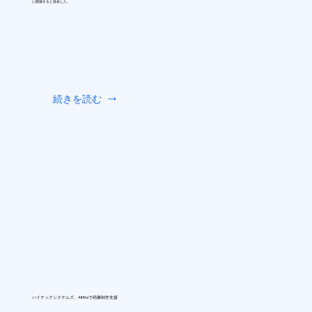
に開催すると発表した。
続きを読む
ハイテックシステムズ、AIfitteで画像制作支援