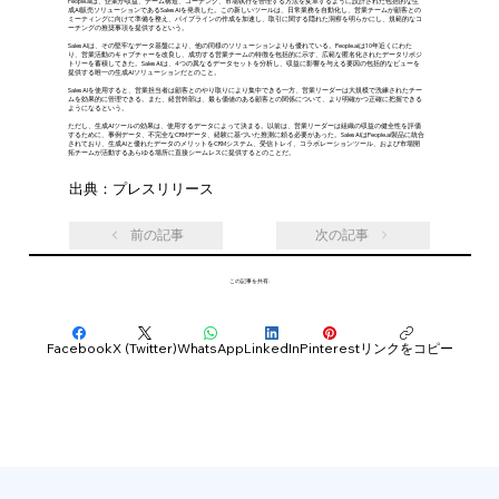
People.aiは、企業が収益、チーム構造、コーチング、市場執行を管理する方法を変革するように設計された包括的な生
成AI販売ソリューションであるSalesAIを発表した。この新しいツールは、日常業務を自動化し、営業チームが顧客との
ミーティングに向けて準備を整え、パイプラインの作成を加速し、取引に関する隠れた洞察を明らかにし、規範的なコ
ーチングの推奨事項を提供するという。
SalesAIは、その堅牢なデータ基盤により、他の同様のソリューションよりも優れている。People.aiは10年近くにわた
り、営業活動のキャプチャーを改良し、成功する営業チームの特徴を包括的に示す、広範な匿名化されたデータリポジ
トリーを蓄積してきた。SalesAIは、4つの異なるデータセットを分析し、収益に影響を与える要因の包括的なビューを
提供する唯一の生成AIソリューションだとのこと。
SalesAIを使用すると、営業担当者は顧客とのやり取りにより集中できる一方、営業リーダーは大規模で洗練されたチー
ムを効果的に管理できる。また、経営幹部は、最も価値のある顧客との関係について、より明確かつ正確に把握できる
ようになるという。
ただし、生成AIツールの効果は、使用するデータによって決まる。以前は、営業リーダーは組織の収益の健全性を評価
するために、事例データ、不完全なCRMデータ、経験に基づいた推測に頼る必要があった。SalesAIはPeople.ai製品に統合
されており、生成AIと優れたデータのメリットをCRMシステム、受信トレイ、コラボレーションツール、および市場開
拓チームが活動するあらゆる場所に直接シームレスに提供するとのことだ。
出典：プレスリリース
前の記事
次の記事
この記事を共有:
Facebook
X (Twitter)
WhatsApp
LinkedIn
Pinterest
リンクをコピー