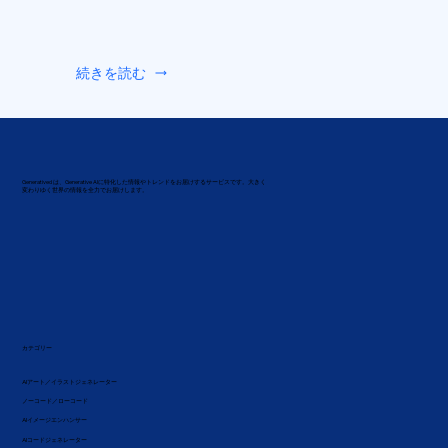
続きを読む
Generatived は、Generative AIに特化した情報やトレンドをお届けするサービスです。大きく
変わりゆく世界の情報を全力でお届けします。
カテゴリー
AIアート／イラストジェネレーター
ノーコード／ローコード
AIイメージエンハンサー
AIコードジェネレーター