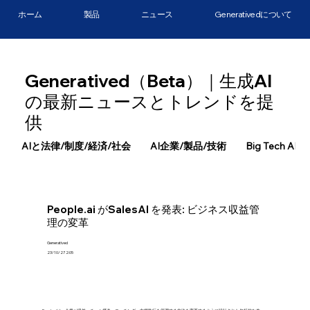
ホーム
製品
ニュース
Generativedについて
Generatived（Beta）｜生成AI
の最新ニュースとトレンドを提
供
AIと法律/制度/経済/社会
AI企業/製品/技術
Big Tech AI
People.ai がSalesAI を発表: ビジネス収益管
理の変革
Generatived
23/10/27 2:05