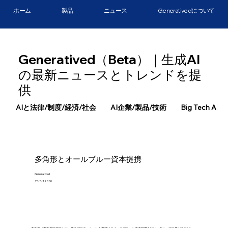
ホーム
製品
ニュース
Generativedについて
Generatived（Beta）｜生成AI
の最新ニュースとトレンドを提
供
AIと法律/制度/経済/社会
AI企業/製品/技術
Big Tech AI
多角形とオールブルー資本提携
Generatived
25/5/12 0:00