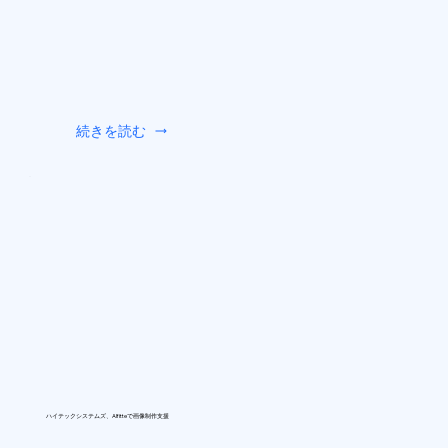
続きを読む
ハイテックシステムズ、AIfitteで画像制作支援