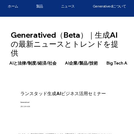
ホーム
製品
ニュース
Generativedについて
Generatived（Beta）｜生成AI
の最新ニュースとトレンドを提
供
AIと法律/制度/経済/社会
AI企業/製品/技術
Big Tech AI
ランスタッド生成AIビジネス活用セミナー
Generatived
25/2/4 4:30