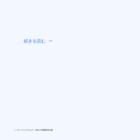
続きを読む
ハイテックシステムズ、AIfitteで画像制作支援