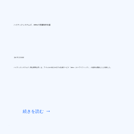
ハイテックシステムズ、AIfitteで画像制作支援
26/7/22 0:00
ハイテックシステムズ（岡山県岡山市）は、アパレルEC向けAIモデル生成サービス「AIfitte（エーアイフィッテ）」の提供を開始したと発表した。
続きを読む