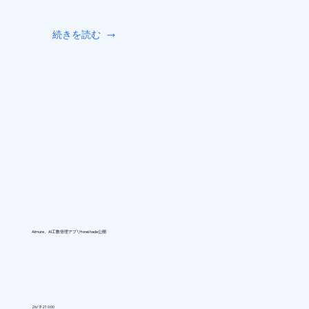
続きを読む
Almure、AI工数管理アプリforeshade公開
26/7/21 0:00