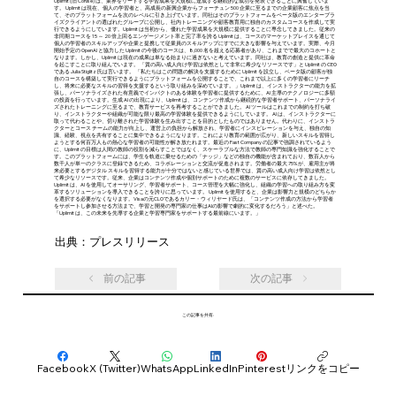
Uplimit (旧 CoRise) は、業界をリードする学習成果を大規模に達成する継続的な成功を発表できることに興奮していま
す。 Uplimit は現在、個人の学習者と、高成長の新興企業からフォーチュン 500 企業に至るまでの企業顧客に焦点を当
て、そのプラットフォームを次のレベルに引き上げています。同社はそのプラットフォームをベータ版のエンタープラ
イズクライアントの選ばれたグループに公開し、社内トレーニングや顧客教育用に独自のカスタムコースを作成して実
行できるようにしています。Uplimit は当初から、優れた学習成果を大規模に提供することに専念してきました。従来の
非同期コースを 15 ～ 20 倍上回るエンゲージメント率と完了率を誇る Uplimit は、コースのマーケットプレイスを通じて
個人の学習者のスキルアップや企業と提携して従業員のスキルアップにすでに大きな影響を与えています。実際、今月
開始予定の OpenAI と協力した Uplimit の今後のコースは、8,000 名を超える応募者があり、これまでで最大のコホートと
なります。しかし、Uplimit は現在の成果は単なる始まりに過ぎないと考えています。同社は、教育の創造と提供に革命
を起こすことに取り組んでいます。 「質の高い成人向け学習は依然として非常に希少なリソースです」と Uplimit の CEO
である Julia Stiglitz 氏は言います。 「私たちはこの問題の解決を支援するために Uplimit を設立し、ベータ版の顧客が独
自のコースを構築して実行できるようにプラットフォームを公開することで、これまで以上に多くの学習者にリーチ
し、将来に必要なスキルの習得を支援するという取り組みを深めています。 」Uplimit は、インストラクターの能力を拡
張し、パーソナライズされた有意義でインパクトのある体験を学習者に提供するために、AI 主導のテクノロジーに多額
の投資を行っています。生成 AI の出現により、Uplimit は、コンテンツ作成から継続的な学習者サポート、パーソナライ
ズされたトレーニングに至るまで、教育サービスを再考することができました。 AI ツールはこれまでの制約を打ち破
り、インストラクターや組織が可能な限り最高の学習体験を提供できるようにしています。 AI は、インストラクターに
取って代わることや、切り離された学習体験を生み出すことを目的としたものではありません。代わりに、インストラ
クターとコース チームの能力が向上し、運営上の負担から解放され、学習者にインスピレーションを与え、独自の知
識、経験、視点を共有することに集中できるようになります。これにより教育の範囲が広がり、新しいスキルを習得し
ようとする何百万人もの熱心な学習者の可能性が解き放たれます。最近の Fast Company の記事で強調されているよう
に、Uplimit の目標は人間の教師の役割を減らすことではなく、スケーラブルな方法で教師の専門知識を強化することで
す。このプラットフォームには、学生を軌道に乗せるための「ナッジ」などの独自の機能が含まれており、数百人から
数千人が単一のクラスに登録できるため、コラボレーションと交流が促進されます。労働者の最大 75% が、雇用主が将
来必要とするデジタル スキルを習得する能力が十分ではないと感じている世界では、質の高い成人向け学習は依然とし
て希少なリソースです。従来、企業はコンテンツ作成や個別サポートのために複数のサービスに依存してきました。
Uplimit は、AI を使用してオーサリング、学習者サポート、コース管理を大幅に強化し、組織の学習への取り組み方を変
革するソリューションを導入できることを誇りに思っています。 Uplimit を使用すると、企業は影響力と規模のどちらか
を選択する必要がなくなります。Visaの元CLOであるカリー・ウィリヤード氏は、「コンテンツ作成の方法から学習者
をサポートし参加させる方法まで、学習と開発の専門家の仕事はAIの影響で劇的に変化するだろう」と述べた。
「Uplimit は、この未来を先導する企業と学習専門家をサポートする最前線にいます。」
出典：プレスリリース
前の記事
次の記事
この記事を共有:
Facebook
X (Twitter)
WhatsApp
LinkedIn
Pinterest
リンクをコピー