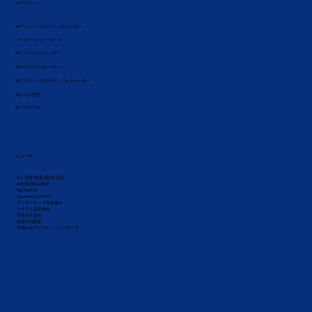
カテゴリー
AIアート／イラストジェネレーター
ノーコード／ローコード
AIイメージエンハンサー
AIコードジェネレーター
AIグラフィックデザインジェネレーター
AIタスク管理
全てのツール
ニュース
AIと法律/制度/経済/社会
AI企業/製品/技術
Big Tech AI
OpenAI/ChatGPT
クリエーティブ系生成AI
テキスト系生成AI
日本の生成AI
生成AIの基礎
究極のAIアプリケーションガイド