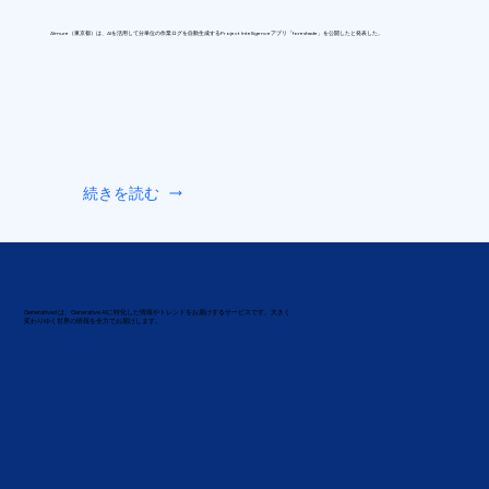
Almure（東京都）は、AIを活用して分単位の作業ログを自動生成するProject Intelligenceアプリ「foreshade」を公開したと発表した。
続きを読む
Generatived は、Generative AIに特化した情報やトレンドをお届けするサービスです。大きく
変わりゆく世界の情報を全力でお届けします。