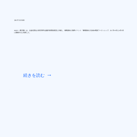
26/7/22 0:00
AIUEO（東京都）は、公益社団法人東京青年会議所 教育政策室と共催し、教職員向け無料イベント「教職員向け生成AI実践ワークショップ」を7月30日と8月3日
に開催すると発表した。
続きを読む