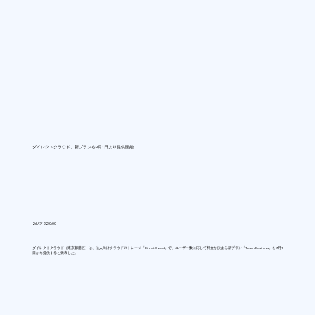
ダイレクトクラウド、新プランを9月1日より提供開始
26/7/22 0:00
ダイレクトクラウド（東京都港区）は、法人向けクラウドストレージ「DirectCloud」で、ユーザー数に応じて料金が決まる新プラン「Team Business」を9月1
日から提供すると発表した。