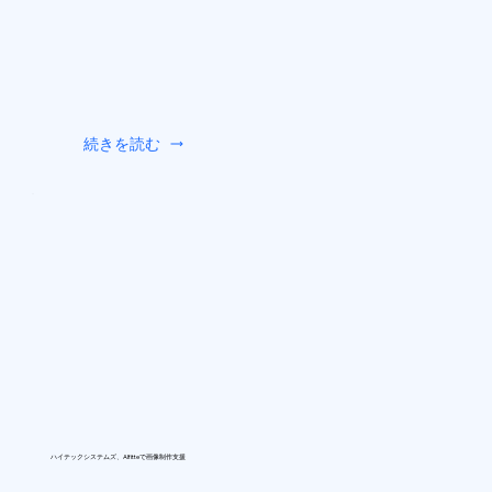
続きを読む
ハイテックシステムズ、AIfitteで画像制作支援