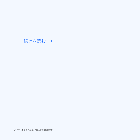
続きを読む
ハイテックシステムズ、AIfitteで画像制作支援