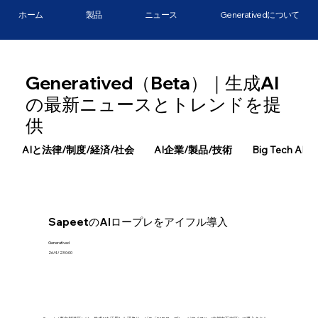
ホーム
製品
ニュース
Generativedについて
Generatived（Beta）｜生成AI
の最新ニュースとトレンドを提
供
AIと法律/制度/経済/社会
AI企業/製品/技術
Big Tech AI
SapeetのAIロープレをアイフル導入
Generatived
26/4/23 0:00