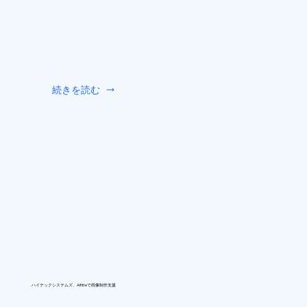
続きを読む
ハイテックシステムズ、AIfitteで画像制作支援