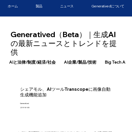
ホーム
製品
ニュース
Generativedについて
Generatived（Beta）｜生成AI
の最新ニュースとトレンドを提
供
AIと法律/制度/経済/社会
AI企業/製品/技術
Big Tech AI
シェアモル、AIツールTranscopeに画像自動
生成機能追加
Generatived
23/9/8 9:30