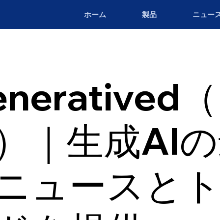
ホーム
製品
ニュー
neratived
a）｜生成AI
ニュースと