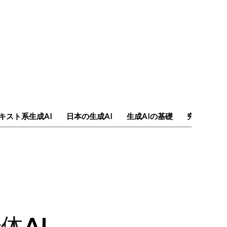
キスト系生成AI
日本の生成AI
生成AIの基礎
究極のAI
体AI