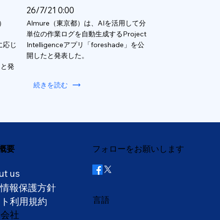
26/7/21 0:00
）
Almure（東京都）は、AIを活用して分
単位の作業ログを自動生成するProject
数に応じ
Intelligenceアプリ「foreshade」を公
開したと発表した。
ると発
続きを読む
概要
フォローをお願いします
ut us
人情報保護方針
言語
イト利用規約
営会社