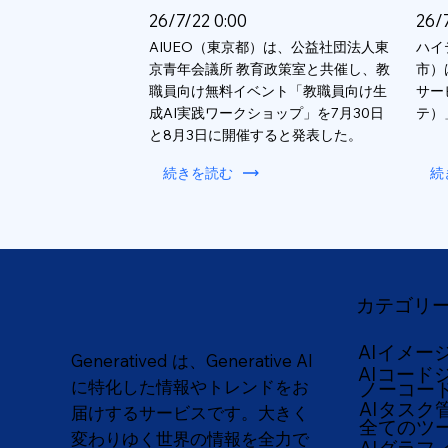
26/7/22 0:00
26/
AIUEO（東京都）は、公益社団法人東
ハイ
京青年会議所 教育政策室と共催し、教
市）
職員向け無料イベント「教職員向け生
サー
成AI実践ワークショップ」を7月30日
テ）
と8月3日に開催すると発表した。
続きを読む
続
カテゴリ
AIイメー
Generatived は、Generative AI
AIコード
に特化した情報やトレンドをお
ノーコー
AIタスク
届けするサービスです。大きく
全てのツ
変わりゆく世界の情報を全力で