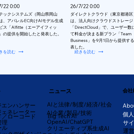
7/22 0:00
26/7/22 0:00
テックシステムズ（岡山県岡山
ダイレクトクラウド（東京都港区
は、アパレルEC向けAIモデル生成
は、法人向けクラウドストレージ
ビス「AIfitte（エーアイフィッ
「DirectCloud」で、ユーザー
」の提供を開始したと発表した。
て料金が決まる新プラン「Team
Business」を9月1日から提供す
表した。
きを読む
続きを読む
ニュース
会社
ー
AIと法律/制度/経済/社会
ジエンハンサー
Abo
ジェネレーター
AI企業/製品/技術
個
Big Tech AI
ド／ローコード
OpenAI/ChatGPT
管理
サ
ール
クリエーティブ系生成AI
運