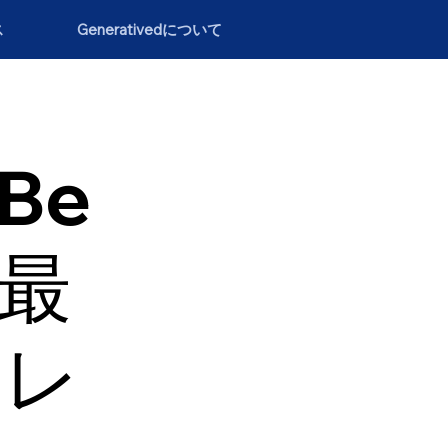
ス
Generativedについて
（Be
の最
トレ