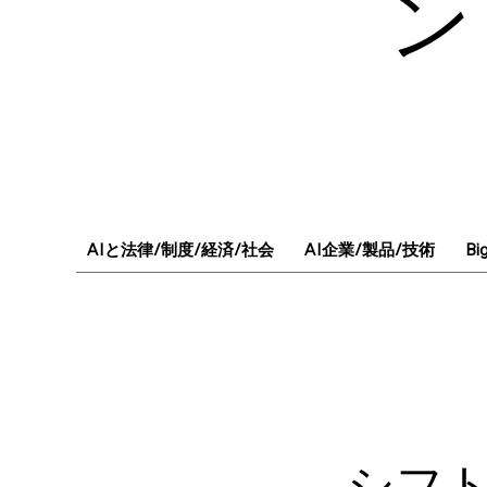
ン
AIと法律/制度/経済/社会
AI企業/製品/技術
Bi
シフト