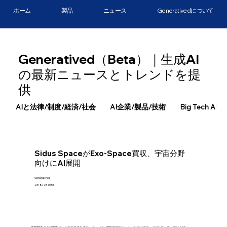
ホーム
製品
ニュース
Generativedについて
Generatived（Beta）｜生成AI
の最新ニュースとトレンドを提
供
AIと法律/制度/経済/社会
AI企業/製品/技術
Big Tech AI
Sidus SpaceがExo-Space買収、宇宙分野
向けにAI展開
Generatived
23/8/23 10:51