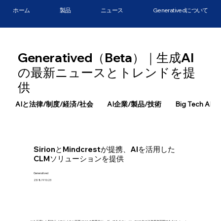
ホーム
製品
ニュース
Generativedについて
Generatived（Beta）｜生成AI
の最新ニュースとトレンドを提
供
AIと法律/制度/経済/社会
AI企業/製品/技術
Big Tech AI
SirionとMindcrestが提携、AIを活用した
CLMソリューションを提供
Generatived
23/8/9 10:23