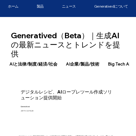
ホーム
製品
ニュース
Generativedについて
Generatived（Beta）｜生成AI
の最新ニュースとトレンドを提
供
AIと法律/制度/経済/社会
AI企業/製品/技術
Big Tech AI
デジタルレシピ、AIロープレツール作成ソリ
ューション提供開始
Generatived
23/11/22 10:20