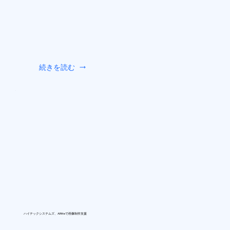
続きを読む
ハイテックシステムズ、AIfitteで画像制作支援