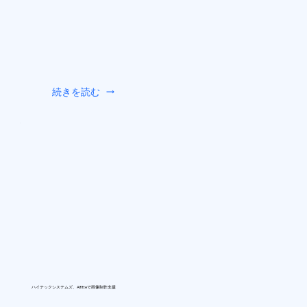
続きを読む
ハイテックシステムズ、AIfitteで画像制作支援