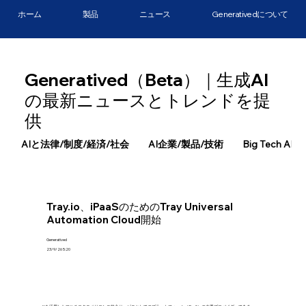
ホーム
製品
ニュース
Generativedについて
Generatived（Beta）｜生成AI
の最新ニュースとトレンドを提
供
AIと法律/制度/経済/社会
AI企業/製品/技術
Big Tech AI
Tray.io、iPaaSのためのTray Universal
Automation Cloud開始
Generatived
23/9/26 5:20