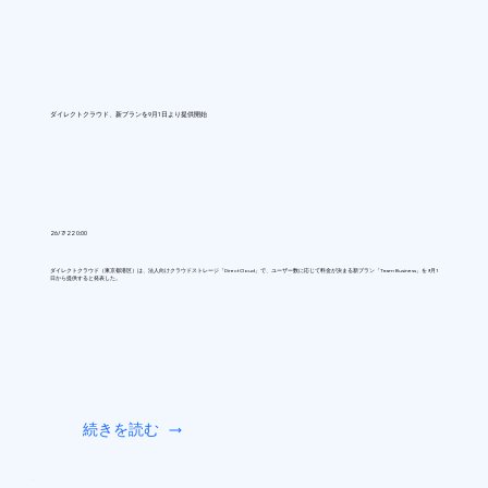
ダイレクトクラウド、新プランを9月1日より提供開始
26/7/22 0:00
ダイレクトクラウド（東京都港区）は、法人向けクラウドストレージ「DirectCloud」で、ユーザー数に応じて料金が決まる新プラン「Team Business」を9月1
日から提供すると発表した。
続きを読む