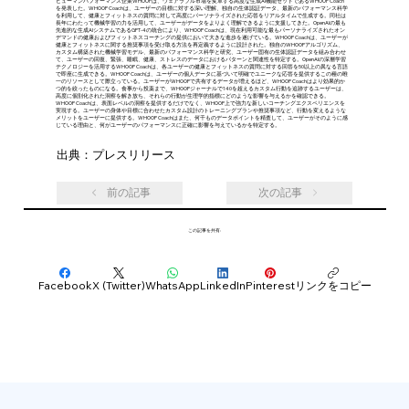
ヒューマンパフォーマンス企業WHOOPは、ウェアラブル市場を変革する高度な生成AI機能セットであるWHOOP Coach
を発表した。WHOOP Coachは、ユーザーの目標に対する深い理解、独自の生体認証データ、最新のパフォーマンス科学
を利用して、健康とフィットネスの質問に対して高度にパーソナライズされた応答をリアルタイムで生成する。同社は
長年にわたって機械学習の力を活用して、ユーザーがデータをよりよく理解できるように支援してきた。OpenAIの最も
先進的な生成AIシステムであるGPT-4の統合により、WHOOP Coachは、現在利用可能な最もパーソナライズされたオン
デマンドの健康およびフィットネスコーチングの提供において大きな進歩を遂げている。WHOOP Coachは、ユーザーが
健康とフィットネスに関する推奨事項を受け取る方法を再定義するように設計された。独自のWHOOPアルゴリズム、
カスタム構築された機械学習モデル、最新のパフォーマンス科学と研究、ユーザー固有の生体認証データを組み合わせ
て、ユーザーの回復、緊張、睡眠、健康、ストレスのデータにおけるパターンと関連性を特定する。OpenAIの深層学習
テクノロジーを活用するWHOOP Coachは、各ユーザーの健康とフィットネスの質問に対する回答を50以上の異なる言語
で即座に生成できる。WHOOP Coachは、ユーザーの個人データに基づいて明確でユニークな応答を提供するこの種の唯
一のリソースとして際立っている。ユーザーがWHOOPで共有するデータが増えるほど、WHOOP Coachはより効果的か
つ的を絞ったものになる。食事から投薬まで、WHOOPジャーナルで140を超えるカスタム行動を追跡するユーザーは、
高度に個別化された洞察を解き放ち、それらの行動が生理学的指標にどのような影響を与えるかを確認できる。
WHOOP Coachは、表面レベルの洞察を提供するだけでなく、WHOOP上で強力な新しいコーチングエクスペリエンスを
実現する。ユーザーの身体や目標に合わせたカスタム設計のトレーニングプランや推奨事項など、行動を変えるような
メリットをユーザーに提供する。WHOOP Coachはまた、何千ものデータポイントを精査して、ユーザーがそのように感
じている理由と、何がユーザーのパフォーマンスに正確に影響を与えているかを特定する。
出典：プレスリリース
前の記事
次の記事
この記事を共有:
Facebook
X (Twitter)
WhatsApp
LinkedIn
Pinterest
リンクをコピー