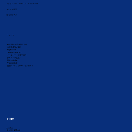
AIグラフィックデザインジェネレーター
AIタスク管理
全てのツール
ニュース
AIと法律/制度/経済/社会
AI企業/製品/技術
Big Tech AI
OpenAI/ChatGPT
クリエーティブ系生成AI
テキスト系生成AI
日本の生成AI
生成AIの基礎
究極のAIアプリケーションガイド
会社概要
About us
個人情報保護方針