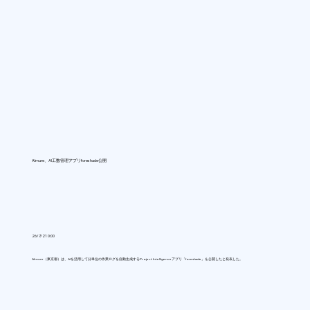
Almure、AI工数管理アプリforeshade公開
26/7/21 0:00
Almure（東京都）は、AIを活用して分単位の作業ログを自動生成するProject Intelligenceアプリ「foreshade」を公開したと発表した。