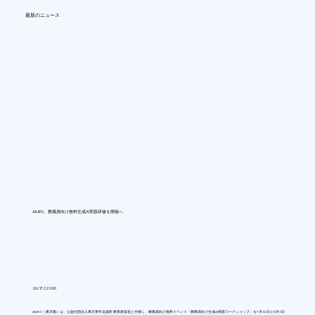
最新のニュース
AIUEO、教職員向け無料生成AI実践研修を開催へ
26/7/22 0:00
AIUEO（東京都）は、公益社団法人東京青年会議所 教育政策室と共催し、教職員向け無料イベント「教職員向け生成AI実践ワークショップ」を7月30日と8月3日