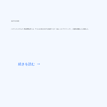
26/7/22 0:00
ハイテックシステムズ（岡山県岡山市）は、アパレルEC向けAIモデル生成サービス「AIfitte（エーアイフィッテ）」の提供を開始したと発表した。
続きを読む