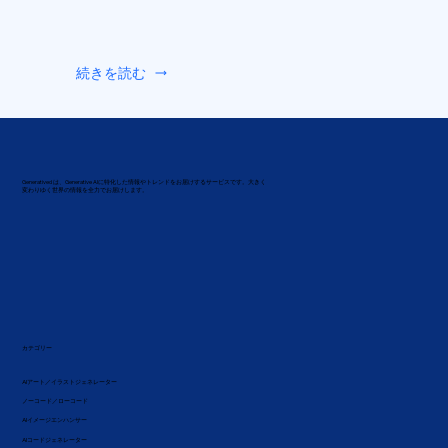
続きを読む
Generatived は、Generative AIに特化した情報やトレンドをお届けするサービスです。大きく
変わりゆく世界の情報を全力でお届けします。
カテゴリー
AIアート／イラストジェネレーター
ノーコード／ローコード
AIイメージエンハンサー
AIコードジェネレーター