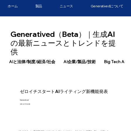
ホーム
製品
ニュース
Generativedについて
Generatived（Beta）｜生成AI
の最新ニュースとトレンドを提
供
AIと法律/制度/経済/社会
AI企業/製品/技術
Big Tech AI
ゼロイチスタートAIライティング新機能発表
Generatived
25/2/19 4:30