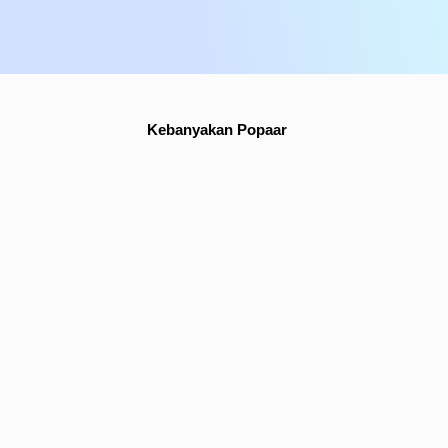
AI dan hukum/peraturan/masyarakat
Perusahaan/Produk/Teknologi AI
Petunjuk dasar aplikasi AI
Dasar-dasar AI Generatif
AI generasi kreatif
AI inovatif Jepang