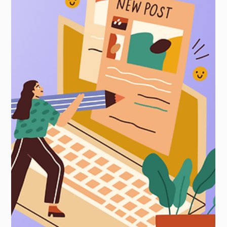
13 Jan 2025
11 menit membaca
10 Chatbot AI Terbaik untuk
Keberhasilan Layanan Pelanggan
Sorotan Utama Apa itu chatbot layanan pelanggan? Tinjauan
umum 10 chatbot AI teratas pada tahun 2025 Tips Memilih
Chatbot AI yang Tepat...