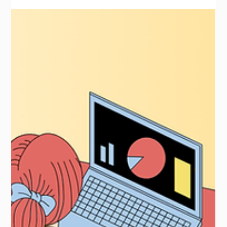
1 Feb 2025
8 menit membaca
Cara Belajar AI: Kursus dan Sumber
Daya AI yang Mudah Dipahami Pemula
Sorotan Utama: Apa itu Kecerdasan Buatan (AI)? Apa Saja
Jenis-Jenis Kecerdasan Buatan? Mengapa Anda Harus
Mempelajari Kecerdasan Buatan...