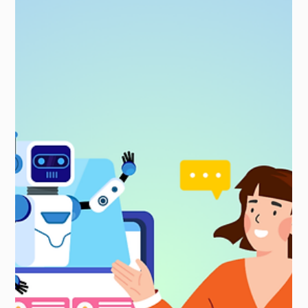
17 Jan 2025
10 menit membaca
Alat Pemasaran AI Penting untuk
SaaS dan Teknologi di Tahun 2025
Temukan 10 alat AI teratas yang mengubah pemasaran digital
pada tahun 2025. Pelajari tentang fitur, kelebihan, kekurangan,
dan harganya untu