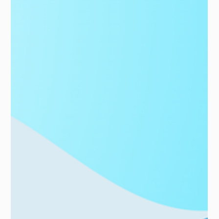
bagaimana AI merevolusi...