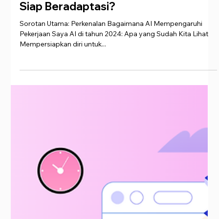
17 Jan 2025
6 menit membaca
Future Bisnis adalah AI: Apakah Anda