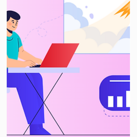
Siap Beradaptasi?
Sorotan Utama: Perkenalan Bagaimana AI Mempengaruhi
Pekerjaan Saya AI di tahun 2024: Apa yang Sudah Kita Lihat
Mempersiapkan diri untuk...