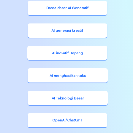
6 Jan 2025
8 menit membaca
10 Alat AI Penting yang Harus
Diketahui Setiap Pembuat Konten
Sorotan Utama Mengapa alat AI menjadi keharusan bagi
pembuat konten. Manfaat utama penggunaan AI untuk
meningkatkan proses pembuatan...
Kategori berita AI unggulan
Generatived, pusat berita harian AI yang
selalu terkini dan akurat